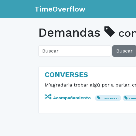
TimeOverflow
Demandas
con
Buscar
CONVERSES
M'agradaria trobar algú per a parlar, c
Acompañamiento
conversar
conv