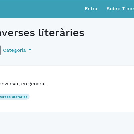
Entra
Sobre Tim
verses literàries
Categoría
onversar, en general.
erses literàries