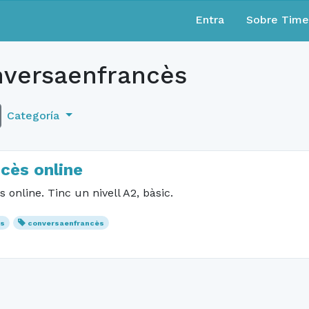
Entra
Sobre Tim
versaenfrancès
Categoría
cès online
 online. Tinc un nivell A2, bàsic.
ès
conversaenfrancès