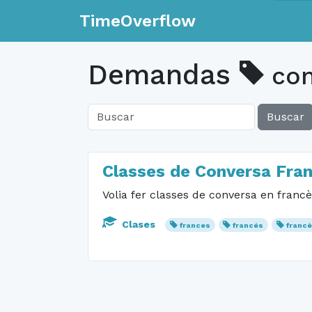
TimeOverflow
Demandas
con
Buscar
Classes de Conversa Fran
Volia fer classes de conversa en francès
Clases
frances
francés
franc