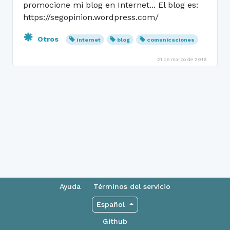
promocione mi blog en Internet... El blog es:
https://segopinion.wordpress.com/
Otros
Internet
blog
comunicaciones
21 de marzo de 2016
Ayuda
Términos del servicio
Español
Github