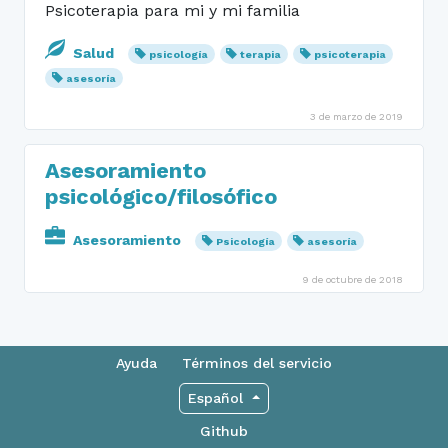
Psicoterapia para mi y mi familia
Salud
psicología
terapia
psicoterapia
asesoría
3 de marzo de 2019
Asesoramiento
psicológico/filosófico
Asesoramiento
Psicología
asesoría
9 de octubre de 2018
Ayuda
Términos del servicio
Español
Github