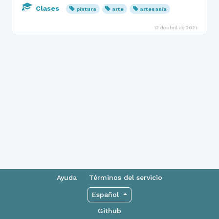
Clases
pintura
arte
artesanía
12 de abril de 2021
Ayuda
Términos del servicio
Español
Github