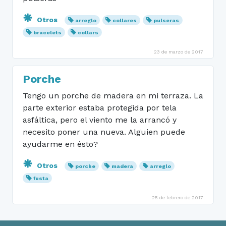
Otros
arreglo
collares
pulseras
bracelets
collars
23 de marzo de 2017
Porche
Tengo un porche de madera en mi terraza. La
parte exterior estaba protegida por tela
asfáltica, pero el viento me la arrancó y
necesito poner una nueva. Alguien puede
ayudarme en ésto?
Otros
porche
madera
arreglo
fusta
25 de febrero de 2017