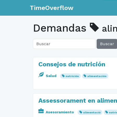
TimeOverflow
Demandas
ali
Buscar
Consejos de nutrición
Salud
nutrición
alimentación
Assessorament en aliment
Asesoramiento
alimentació
nutri