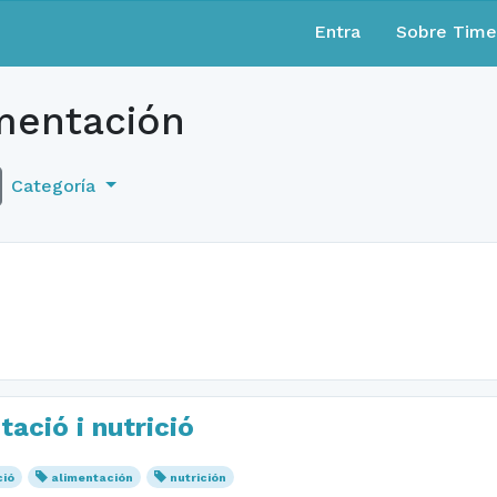
Entra
Sobre Tim
mentación
Categoría
ació i nutrició
ció
alimentación
nutrición