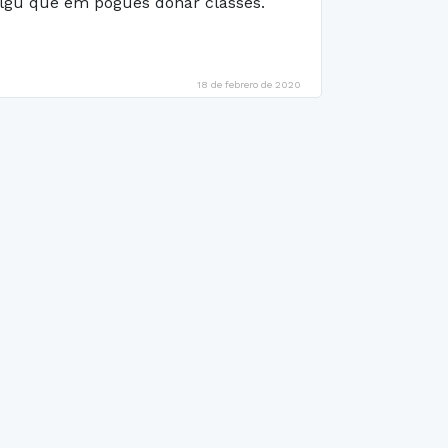
algú que em pogués donar classes.
18 de febrero de 2020