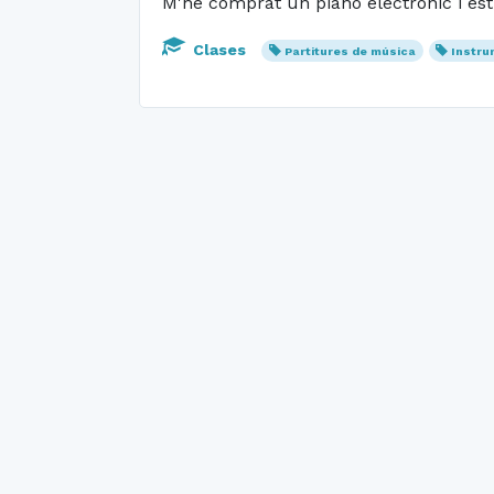
M'he comprat un piano electrònic i es
Clases
Partitures de música
Instru