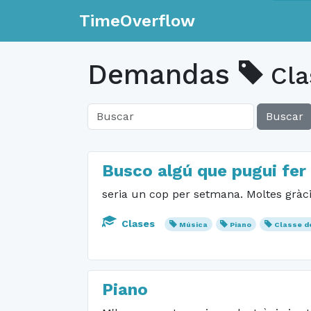
TimeOverflow
Demandas
Cla
Buscar
Busco algú que pugui fer 
seria un cop per setmana. Moltes gràci
Clases
Música
Piano
Classe d
Piano