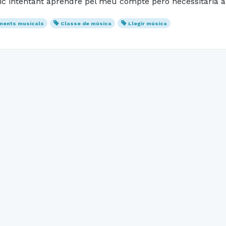
tic intentant aprendre pel meu compte però necessitaria 
ments musicals
Classe de música
Llegir música