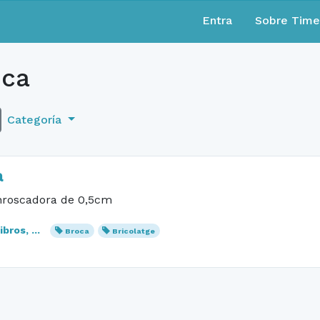
Entra
Sobre Tim
ca
Categoría
a
enroscadora de 0,5cm
bros, ...
Broca
Bricolatge