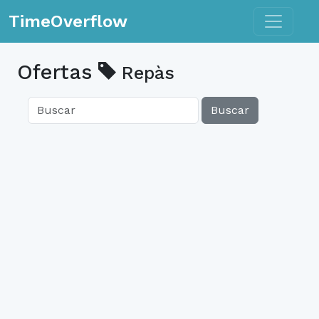
Toggle n
TimeOverflow
Ofertas
Repàs
Buscar