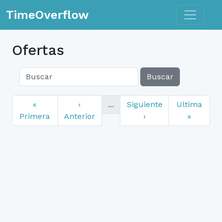
Toggle n
TimeOverflow
Ofertas
Buscar
«
‹
...
Siguiente
Ultima
Primera
Anterior
›
»