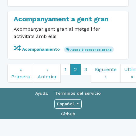
Acompanyament a gent gran
Acompanyar gent gran al metge i fer
activitats amb ells
Acompañamiento
Atenció persones grans
«
‹
1
2
3
Siguiente
Ulti
Primera
Anterior
›
»
Ayuda
Términos del servicio
Español
Github