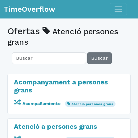
Toggle n
TimeOverflow
Ofertas
Atenció persones
grans
Buscar
Acompanyament a persones
grans
Acompañamiento
Atenció persones grans
Atenció a persones grans