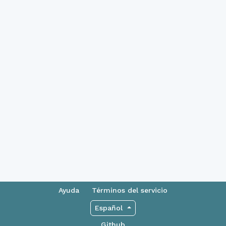
Ayuda
Términos del servicio
Español
Github