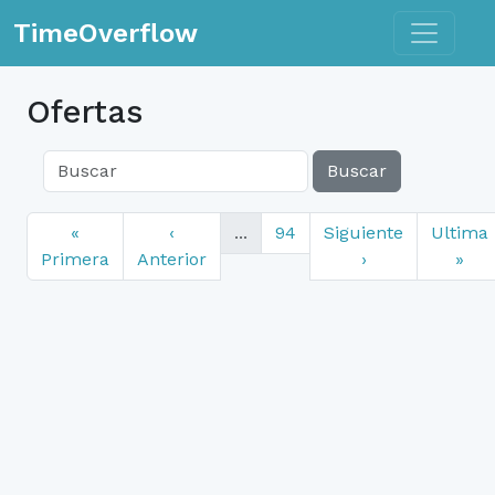
Toggle n
TimeOverflow
Ofertas
Buscar
«
‹
...
94
Siguiente
Ultima
Primera
Anterior
›
»