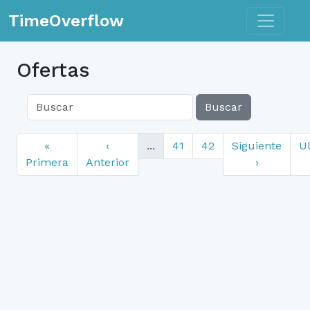
Toggle n
TimeOverflow
Ofertas
Buscar
«
‹
...
41
42
Siguiente
U
Primera
Anterior
›