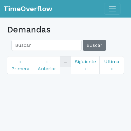
Toggle n
TimeOverflow
Demandas
Buscar
«
‹
...
Siguiente
Ultima
Primera
Anterior
›
»