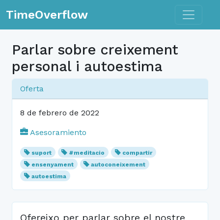
Toggle n
TimeOverflow
Parlar sobre creixement
personal i autoestima
Oferta
8 de febrero de 2022
Asesoramiento
suport
#meditacio
compartir
ensenyament
autoconeixement
autoestima
Ofereixo per parlar sobre el nostre