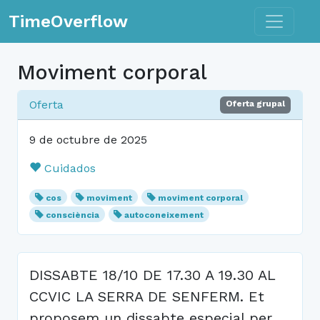
Toggle n
TimeOverflow
Moviment corporal
Oferta
Oferta grupal
9 de octubre de 2025
Cuidados
cos
moviment
moviment corporal
consciència
autoconeixement
DISSABTE 18/10 DE 17.30 A 19.30 AL
CCVIC LA SERRA DE SENFERM. Et
proposem un dissabte especial per