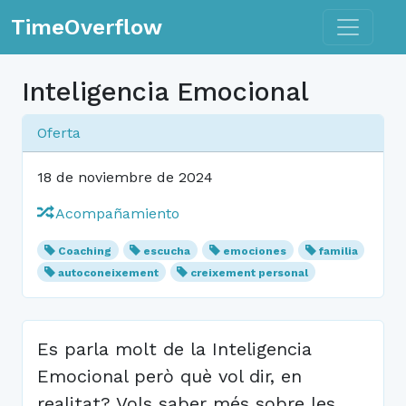
Toggle n
TimeOverflow
Inteligencia Emocional
Oferta
18 de noviembre de 2024
Acompañamiento
Coaching
escucha
emociones
familia
autoconeixement
creixement personal
Es parla molt de la Inteligencia
Emocional però què vol dir, en
realitat? Vols saber més sobre les