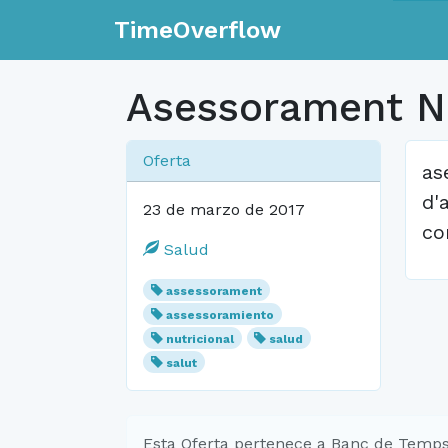
TimeOverflow
Asessorament Nu
Oferta
as
d'
23 de marzo de 2017
co
Salud
assessorament
assessoramiento
nutricional
salud
salut
Esta Oferta pertenece a Banc de Temps