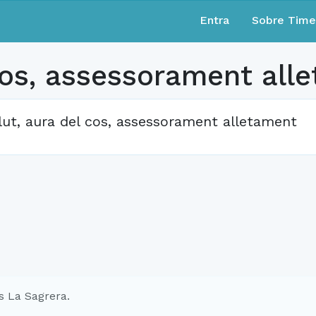
Entra
Sobre Tim
cos, assessorament all
lut, aura del cos, assessorament alletament
s La Sagrera.