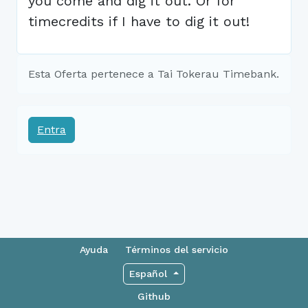
you come and dig it out. Or for
timecredits if I have to dig it out!
Esta Oferta pertenece a Tai Tokerau Timebank.
Entra
Ayuda
Términos del servicio
Español
Github