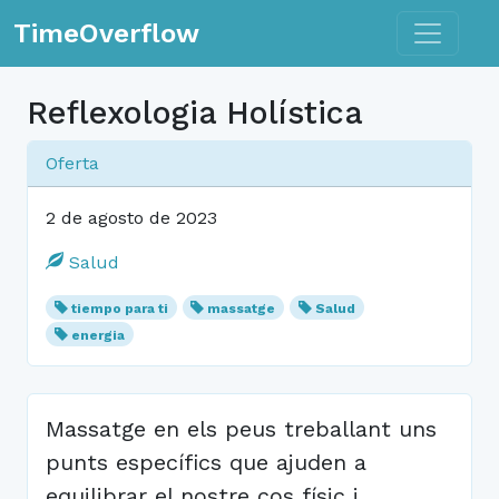
Toggle n
TimeOverflow
Reflexologia Holística
Oferta
2 de agosto de 2023
Salud
tiempo para ti
massatge
Salud
energia
Massatge en els peus treballant uns
punts específics que ajuden a
equilibrar el nostre cos físic i