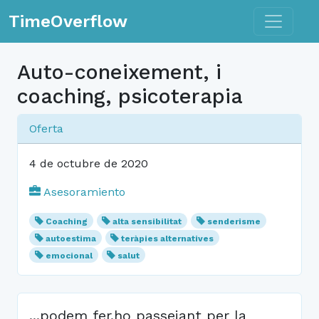
Toggle n
TimeOverflow
Auto-coneixement, i
coaching, psicoterapia
Oferta
4 de octubre de 2020
Asesoramiento
Coaching
alta sensibilitat
senderisme
autoestima
teràpies alternatives
emocional
salut
...podem fer.ho passejant per la