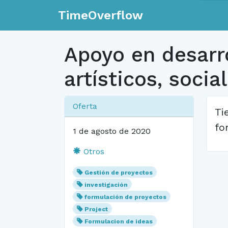
TimeOverflow
Apoyo en desarr
artísticos, socia
Oferta
Ti
fo
1 de agosto de 2020
Otros
Gestión de proyectos
investigación
formulación de proyectos
Project
Formulacion de ideas