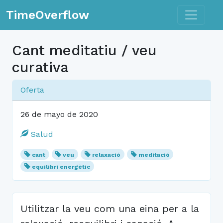
Toggle n
TimeOverflow
Cant meditatiu / veu
curativa
Oferta
26 de mayo de 2020
Salud
cant
veu
relaxació
meditació
equilibri energètic
Utilitzar la veu com una eina per a la