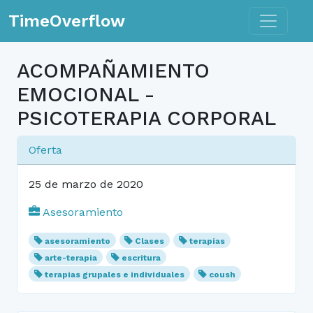
Toggle n
TimeOverflow
ACOMPAÑAMIENTO
EMOCIONAL -
PSICOTERAPIA CORPORAL
Oferta
25 de marzo de 2020
Asesoramiento
asesoramiento
Clases
terapias
arte-terapia
escritura
terapias grupales e individuales
coush