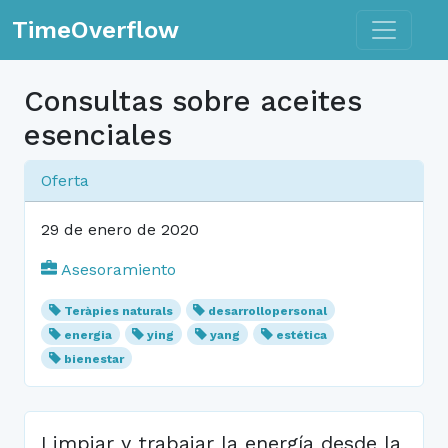
Toggle n
TimeOverflow
Consultas sobre aceites
esenciales
Oferta
29 de enero de 2020
Asesoramiento
Teràpies naturals
desarrollopersonal
energia
ying
yang
estética
bienestar
Limpiar y trabajar la energía desde la