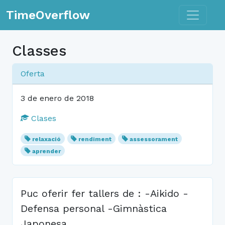
Toggle n
TimeOverflow
Classes
Oferta
3 de enero de 2018
Clases
relaxació
rendiment
assessorament
aprender
Puc oferir fer tallers de : -Aikido -
Defensa personal -Gimnàstica
Japonesa