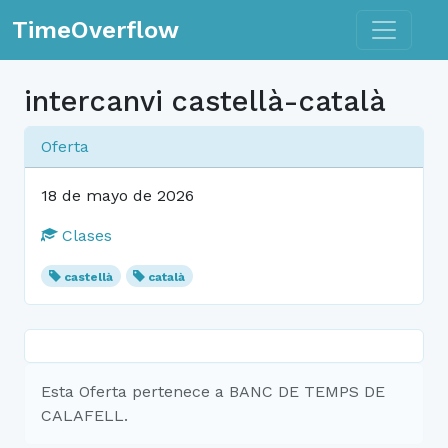
Toggle n
TimeOverflow
intercanvi castellà-català
Oferta
18 de mayo de 2026
Clases
castellà
català
Esta Oferta pertenece a BANC DE TEMPS DE
CALAFELL.