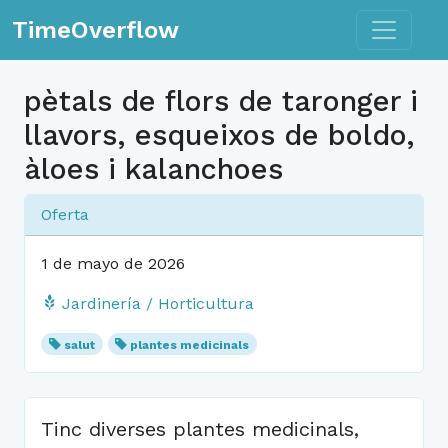
Toggle n
TimeOverflow
pètals de flors de taronger i
llavors, esqueixos de boldo,
àloes i kalanchoes
Oferta
1 de mayo de 2026
Jardinería / Horticultura
salut
plantes medicinals
Tinc diverses plantes medicinals,