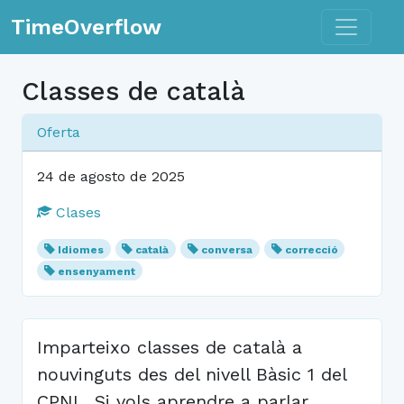
Toggle n
TimeOverflow
Classes de català
Oferta
24 de agosto de 2025
Clases
Idiomes
català
conversa
correcció
ensenyament
Imparteixo classes de català a
nouvinguts des del nivell Bàsic 1 del
CPNL. Si vols aprendre a parlar