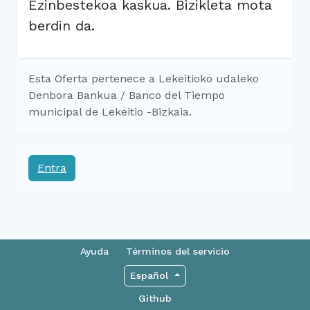
Ezinbestekoa kaskua. Bizikleta mota
berdin da.
Esta Oferta pertenece a Lekeitioko udaleko
Denbora Bankua / Banco del Tiempo
municipal de Lekeitio -Bizkaia.
Entra
Ayuda
Términos del servicio
Español
Github