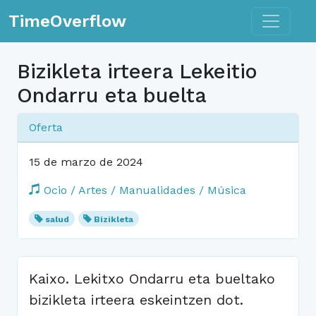
Toggle n
TimeOverflow
Bizikleta irteera Lekeitio
Ondarru eta buelta
Oferta
15 de marzo de 2024
Ocio / Artes / Manualidades / Música
salud
Bizikleta
Kaixo. Lekitxo Ondarru eta bueltako
bizikleta irteera eskeintzen dot.