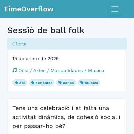
Toggle n
TimeOverflow
Sessió de ball folk
Oferta
15 de enero de 2025
Ocio / Artes / Manualidades / Música
oci
benestar
dansa
musica
Tens una celebració i et falta una
activitat dinàmica, de cohesió social i
per passar-ho bé?