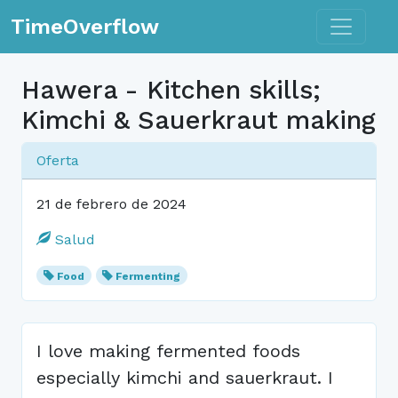
Toggle n
TimeOverflow
Hawera - Kitchen skills;
Kimchi & Sauerkraut making
Oferta
21 de febrero de 2024
Salud
Food
Fermenting
I love making fermented foods
especially kimchi and sauerkraut. I