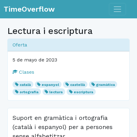
Toggle n
TimeOverflow
Lectura i escriptura
Oferta
5 de mayo de 2023
Clases
català
espanyol
castellà
gramàtica
ortografia
lectura
escriptura
Suport en gramàtica i ortografia
(català i espanyol) per a persones
sense alfabetitzar.