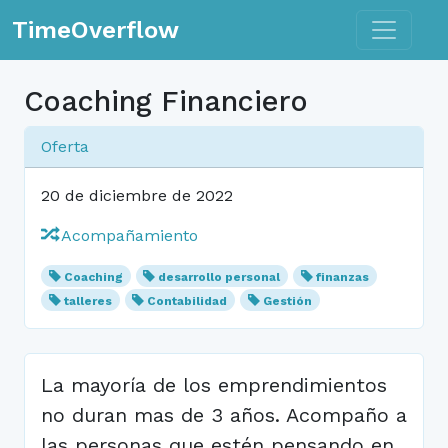
Toggle n
TimeOverflow
Coaching Financiero
Oferta
20 de diciembre de 2022
Acompañamiento
Coaching
desarrollo personal
finanzas
talleres
Contabilidad
Gestión
La mayoría de los emprendimientos
no duran mas de 3 años. Acompaño a
las personas que estén pensando en