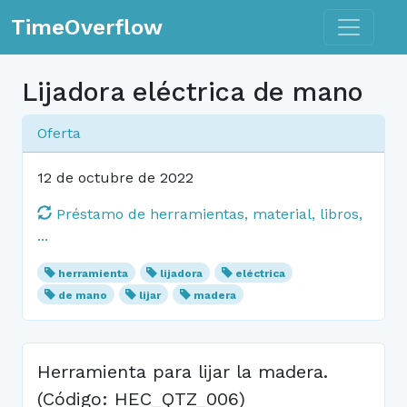
Toggle n
TimeOverflow
Lijadora eléctrica de mano
Oferta
12 de octubre de 2022
Préstamo de herramientas, material, libros,
...
herramienta
lijadora
eléctrica
de mano
lijar
madera
Herramienta para lijar la madera.
(Código: HEC_QTZ_006)