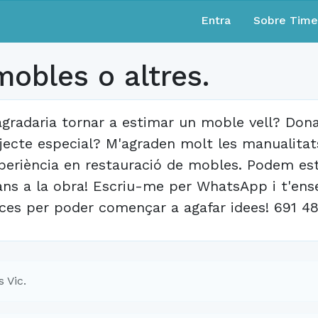
Entra
Sobre Tim
obles o altres.
agradaria tornar a estimar un moble vell? Dona
jecte especial? M'agraden molt les manualitats
periència en restauració de mobles. Podem est
ns a la obra! Escriu-me per WhatsApp i t'ens
ces per poder començar a agafar idees! 691 4
 Vic.