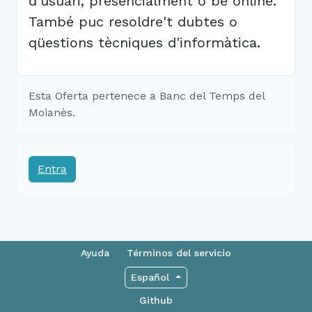
d'usuari, presencialment o bé online.
També puc resoldre't dubtes o
qüestions tècniques d'informàtica.
Esta Oferta pertenece a Banc del Temps del
Moianès.
Entra
Ayuda
Términos del servicio
Español
Github