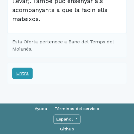
llevar). També puc ensenyar als
acompanyants a que la facin ells
mateixos.
Esta Oferta pertenece a Banc del Temps del
Moianès.
Entra
Ayuda
Términos del servicio
Español
Github