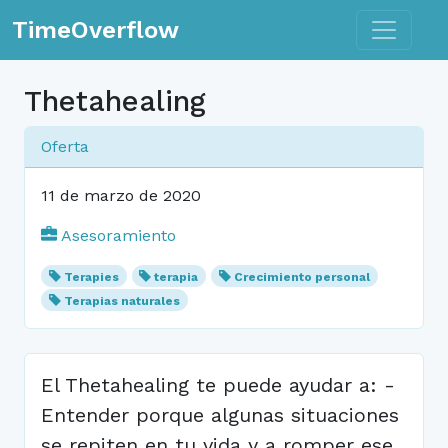
Toggle n
TimeOverflow
Thetahealing
Oferta
11 de marzo de 2020
Asesoramiento
Terapies
terapia
Crecimiento personal
Terapias naturales
El Thetahealing te puede ayudar a: -
Entender porque algunas situaciones
se repiten en tu vida y a romper ese