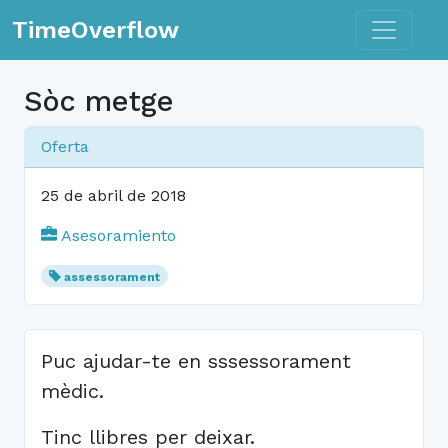
Toggle n
TimeOverflow
Sòc metge
Oferta
25 de abril de 2018
Asesoramiento
assessorament
Puc ajudar-te en sssessorament
mèdic.
Tinc llibres per deixar.