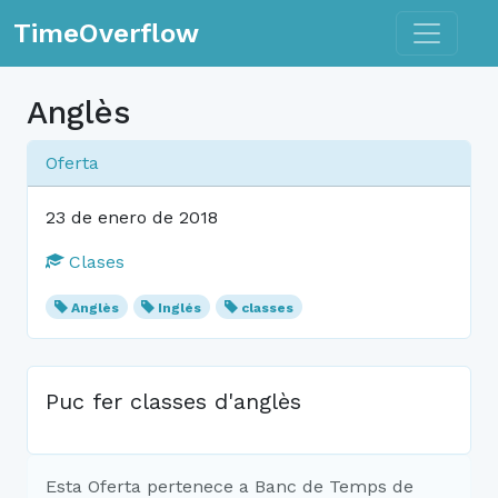
Toggle n
TimeOverflow
Anglès
Oferta
23 de enero de 2018
Clases
Anglès
Inglés
classes
Puc fer classes d'anglès
Esta Oferta pertenece a Banc de Temps de