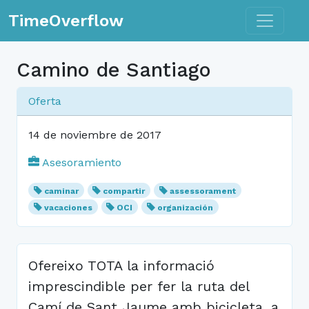
Toggle n
TimeOverflow
Camino de Santiago
Oferta
14 de noviembre de 2017
Asesoramiento
caminar
compartir
assessorament
vacaciones
OCI
organización
Ofereixo TOTA la informació
imprescindible per fer la ruta del
Camí de Sant Jaume amb bicicleta, a