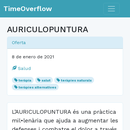
Toggle n
TimeOverflow
AURICULOPUNTURA
Oferta
8 de enero de 2021
Salud
teràpia
salut
teràpies naturals
teràpies alternatives
L’AURICULOPUNTURA és una pràctica
mil•lenària que ajuda a augmentar les
defenses i combatre el dolor a través