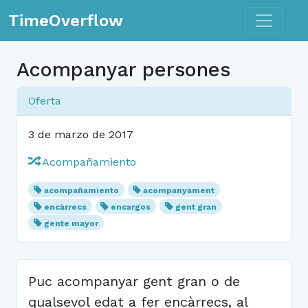
Toggle n
TimeOverflow
Acompanyar persones
Oferta
3 de marzo de 2017
Acompañamiento
acompañamiento
acompanyament
encàrrecs
encargos
gent gran
gente mayor
Puc acompanyar gent gran o de
qualsevol edat a fer encàrrecs, al