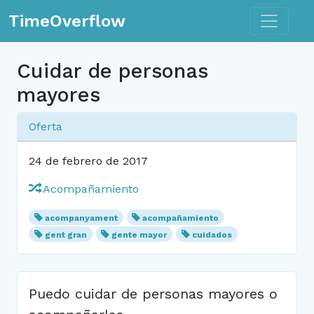
Toggle n
TimeOverflow
Cuidar de personas
mayores
Oferta
24 de febrero de 2017
Acompañamiento
acompanyament
acompañamiento
gent gran
gente mayor
cuidados
Puedo cuidar de personas mayores o