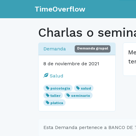
TimeOverflow
Charlas o semina
Demanda
Demanda grupal
Me
te
8 de noviembre de 2021
Salud
psicología
salud
taller
seminario
platica
Esta Demanda pertenece a BANCO DE 