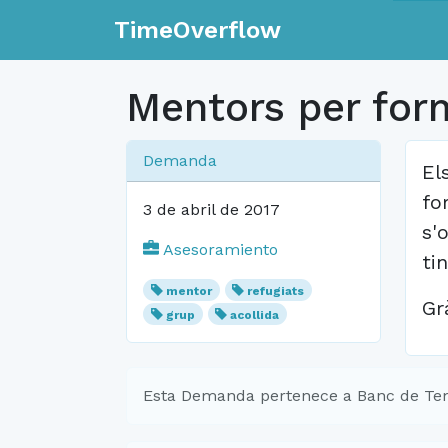
TimeOverflow
Mentors per for
Demanda
El
fo
3 de abril de 2017
s'
Asesoramiento
ti
mentor
refugiats
Gr
grup
acollida
Esta Demanda pertenece a Banc de Tem