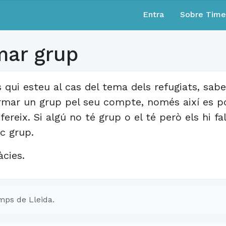
Entra
Sobre Tim
mar grup
s qui esteu al cas del tema dels refugiats, sa
rmar un grup pel seu compte, només així es po
ofereix. Si algú no té grup o el té però els hi fa
nc grup.
àcies.
ps de Lleida.