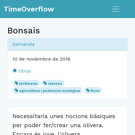
Toggle n
TimeOverflow
Bonsais
Demanda
10 de noviembre de 2016
Otros
jardineria
classes
agricultura i jardineria ecològica
flors
Necessitaria unes nocions bàsiques
per poder fer/crear una olivera.
Encara és jove, l'olivera.